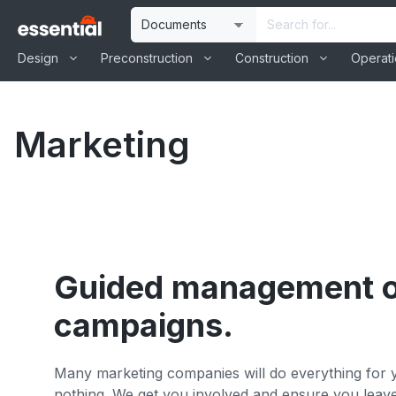
Skip
Site
Search
to
Selection
Input
content
Design
Preconstruction
Construction
Operat
Marketing
Guided management of
campaigns.
Many marketing companies will do everything for y
nothing. We get you involved and ensure you leav