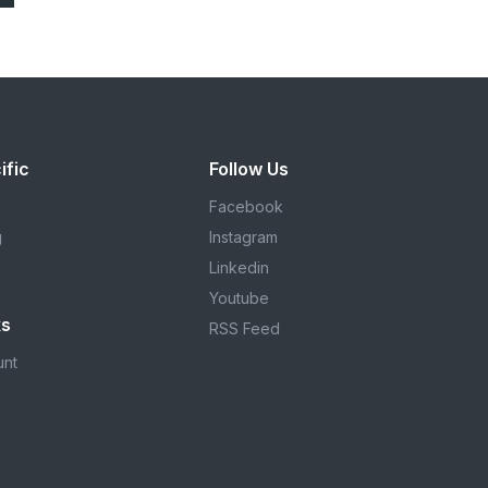
ific
Follow Us
Facebook
g
Instagram
Linkedin
Youtube
ks
RSS Feed
unt