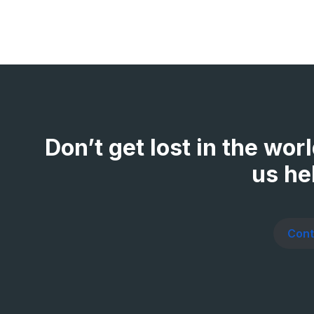
Kasinique Sicht
Die Regulierung von Online-Casinos hat sich in den let
digitalen Glücksspiels entwickelt. Mit der zunehmenden 
Gaming-Sektors stehen Regulierungsbehörden vor der
schaffen, der sowohl Spielerschutz als auch wirtschaftli
beeinflusst maßgeblich, wie Plattformen operieren und 
wandelnden Marktumfeld erfolgreich zu bestehen.
Don’t get lost in the wor
Historische Entwicklung
us he
Regulierung
Cont
Die Anfänge der Online-Casino-Regulierung reichen zurück
Glücksspielplattformen entstanden. Damals existierten k
einem weitgehend unregulierten Markt führte. Antigua u
Lizenzen für Online-Casinos ausstellten, gefolgt von Gibr