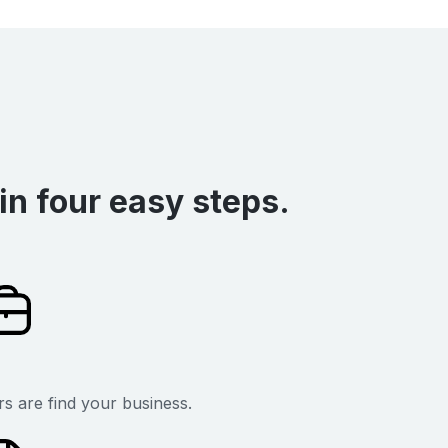
in four easy steps.
s are find your business.