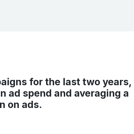
igns for the last two years,
in ad spend and averaging a
n on ads.
nline Casinos aus